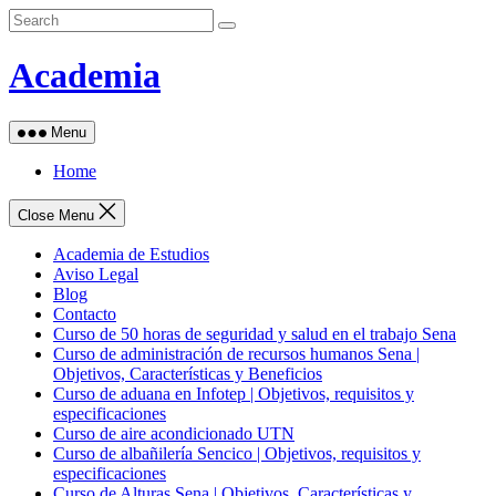
Skip
to
content
Academia
Menu
Home
Close Menu
Academia de Estudios
Aviso Legal
Blog
Contacto
Curso de 50 horas de seguridad y salud en el trabajo Sena
Curso de administración de recursos humanos Sena |
Objetivos, Características y Beneficios
Curso de aduana en Infotep | Objetivos, requisitos y
especificaciones
Curso de aire acondicionado UTN
Curso de albañilería Sencico | Objetivos, requisitos y
especificaciones
Curso de Alturas Sena | Objetivos, Características y